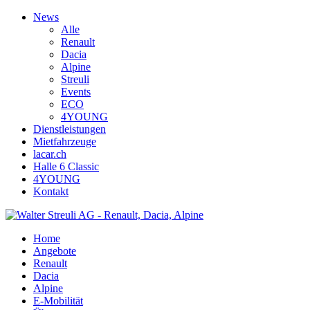
News
Alle
Renault
Dacia
Alpine
Streuli
Events
ECO
4YOUNG
Dienstleistungen
Mietfahrzeuge
lacar.ch
Halle 6 Classic
4YOUNG
Kontakt
Home
Angebote
Renault
Dacia
Alpine
E-Mobilität