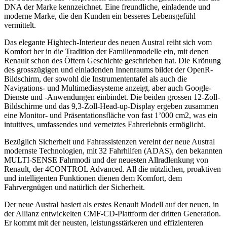
DNA der Marke kennzeichnet. Eine freundliche, einladende und
moderne Marke, die den Kunden ein besseres Lebensgefühl
vermittelt.
Das elegante Hightech-Interieur des neuen Austral reiht sich vom
Komfort her in die Tradition der Familienmodelle ein, mit denen
Renault schon des Öftern Geschichte geschrieben hat. Die Krönung
des grosszügigen und einladenden Innenraums bildet der OpenR-
Bildschirm, der sowohl die Instrumententafel als auch die
Navigations- und Multimediasysteme anzeigt, aber auch Google-
Dienste und -Anwendungen einbindet. Die beiden grossen 12-Zoll-
Bildschirme und das 9,3-Zoll-Head-up-Display ergeben zusammen
eine Monitor- und Präsentationsfläche von fast 1’000 cm2, was ein
intuitives, umfassendes und vernetztes Fahrerlebnis ermöglicht.
Bezüglich Sicherheit und Fahrassistenzen vereint der neue Austral
modernste Technologien, mit 32 Fahrhilfen (ADAS), den bekannten
MULTI-SENSE Fahrmodi und der neuesten Allradlenkung von
Renault, der 4CONTROL Advanced. All die nützlichen, proaktiven
und intelligenten Funktionen dienen dem Komfort, dem
Fahrvergnügen und natürlich der Sicherheit.
Der neue Austral basiert als erstes Renault Modell auf der neuen, in
der Allianz entwickelten CMF-CD-Plattform der dritten Generation.
Er kommt mit der neusten, leistungsstärkeren und effizienteren