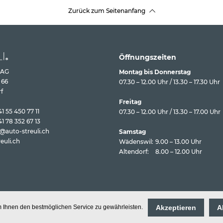
Zurück zum Seitenanfang
Öffnungszeiten
 AG
Montag bis Donnerstag
 66
07.30 – 12.00 Uhr / 13.30 – 17.30 Uhr
f
Freitag
1 55 450 77 11
07.30 – 12.00 Uhr / 13.30 – 17.00 Uhr
1 78 352 67 13
f@auto-streuli.ch
Samstag
euli.ch
Wädenswil:
9.00 – 13.00 Uhr
Altendorf:
8.00 – 12.00 Uhr
Akzeptieren
A
 Ihnen den bestmöglichen Service zu gewährleisten.