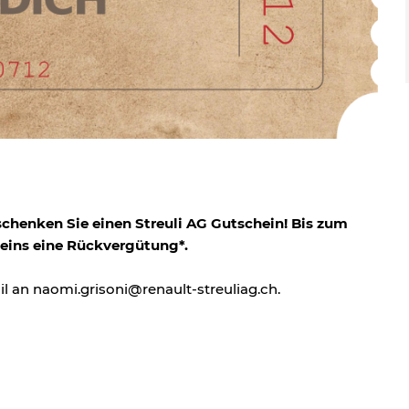
schenken Sie einen Streuli AG Gutschein! Bis zum
heins eine Rückvergütung*.
il an naomi.grisoni@renault-streuliag.ch.