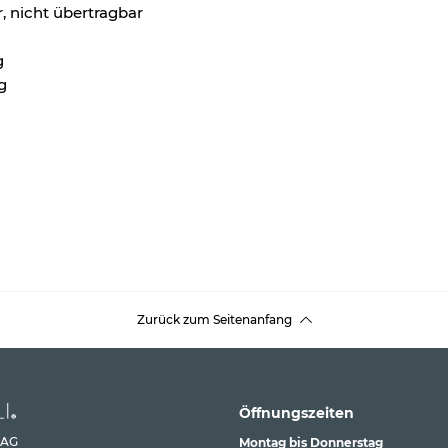
r, nicht übertragbar
g
g
g
Zurück zum Seitenanfang
Öffnungszeiten
 AG
Montag bis Donnerstag