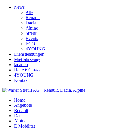
News
Alle
Renault
Dacia
Alpine
Streuli
Events
ECO
4YOUNG
Dienstleistungen
Mietfahrzeuge
lacar.ch
Halle 6 Classic
4YOUNG
Kontakt
Home
Angebote
Renault
Dacia
Alpine
E-Mobilität