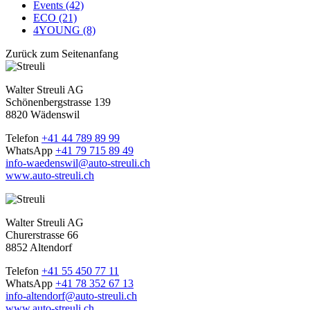
Events (42)
ECO (21)
4YOUNG (8)
Zurück zum Seitenanfang
Walter Streuli AG
Schönenbergstrasse 139
8820 Wädenswil
Telefon
+41 44 789 89 99
WhatsApp
+41 79 715 89 49
info-waedenswil@auto-streuli.ch
www.auto-streuli.ch
Walter Streuli AG
Churerstrasse 66
8852 Altendorf
Telefon
+41 55 450 77 11
WhatsApp
+41 78 352 67 13
info-altendorf@auto-streuli.ch
www.auto-streuli.ch