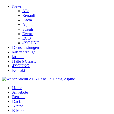
News
Alle
Renault
Dacia
Alpine
Streuli
Events
ECO
4YOUNG
Dienstleistungen
Mietfahrzeuge
lacar.ch
Halle 6 Classic
4YOUNG
Kontakt
Home
Angebote
Renault
Dacia
Alpine
E-Mobilität