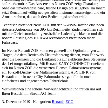
sofort erkennbar. Das Äussere des Neuen ZOE zeigt Charakter,
ohne das unverwechselbare, frische Design preiszugeben. Im Innern
setzt Renault auf völlig neu gestaltete Instrumentenanzeigen und ein
Armaturenbrett, das auch den Bedienungskomfort erhöht.
Technisch bietet der Neue ZOE mit der 52-kWh-Batterie eine noch
grössere Autonomie von 395 km Reichweite. Zudem eröffnen sich
mit der Gleichstromladung zusätzliche Lademöglichkeiten und die
höhere Leistung des 100 kW-Elektromotors bietet noch mehr
Fahrspass.
Im Neuen Renault ZOE kommen generell alle Optimierungen zum
Tragen, die dem Betrieb als Elektrofahrzeug dienen, vom Fahrwerk
über die Bremsen und die Lenkung bis zur elektronischen Steuerung
der Leistungsentfaltung. Mit Renault EASY CONNECT erweitern
sich im Neuen ZOE die vernetzten Dienste. Fahrassistenzsysteme,
ein 10-Zoll-Display, das Multimediasystem EASY LINK von
Renault und ein neuer City-Fahrmodus sorgen für ein noch
einfacheres und angenehmeres Fahrerlebnis.
Wir wünschen eine schöne Vorweihnachtszeit und freuen uns auf
Ihren Besuch! Ihr Streuli AG Team
3. Dezember 2019
Kategorien:
Renault
,
ECO