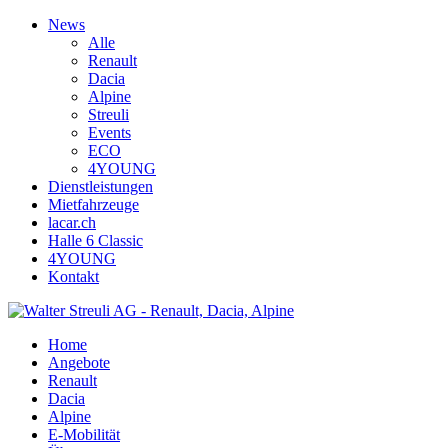
News
Alle
Renault
Dacia
Alpine
Streuli
Events
ECO
4YOUNG
Dienstleistungen
Mietfahrzeuge
lacar.ch
Halle 6 Classic
4YOUNG
Kontakt
Home
Angebote
Renault
Dacia
Alpine
E-Mobilität