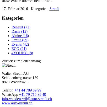
diese Woche überreichen durften.
17. Februar 2016
Kategorien:
Streuli
Kategorien
Renault (71)
Dacia (12)
Alpine (16)
Streuli (69)
Events (42)
ECO (21)
4YOUNG (8)
Zurück zum Seitenanfang
Walter Streuli AG
Schönenbergstrasse 139
8820 Wädenswil
Telefon
+41 44 789 89 99
WhatsApp
+41 79 715 89 49
info-waedenswil@auto-streuli.ch
www.auto-streuli.ch