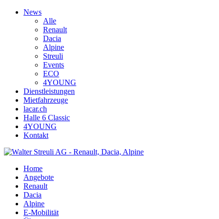
News
Alle
Renault
Dacia
Alpine
Streuli
Events
ECO
4YOUNG
Dienstleistungen
Mietfahrzeuge
lacar.ch
Halle 6 Classic
4YOUNG
Kontakt
Home
Angebote
Renault
Dacia
Alpine
E-Mobilität