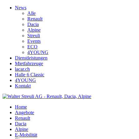
News
Alle
Renault
Dacia
Alpine
Streuli
Events
ECO
4YOUNG
Dienstleistungen
Mietfahrzeuge
lacar.ch
Halle 6 Classic
4YOUNG
Kontakt
Home
Angebote
Renault
Dacia
Alpine
E-Mobilität