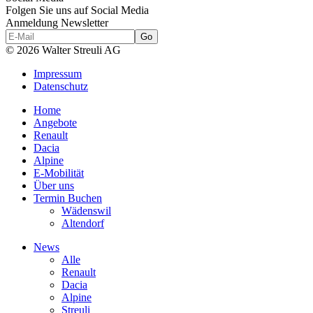
Folgen Sie uns auf Social Media
Anmeldung Newsletter
© 2026 Walter Streuli AG
Impressum
Datenschutz
Home
Angebote
Renault
Dacia
Alpine
E-Mobilität
Über uns
Termin Buchen
Wädenswil
Altendorf
News
Alle
Renault
Dacia
Alpine
Streuli