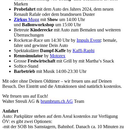
Marken
Probefahrt
mit dem Auto des Jahres 2024, dem neuen
Renault Rafale oder dem brandneuen Duster
Zirkus
Mugg
mit
Show
um 14:00 Uhr
und
Ballonworkshop
um 15:00 Uhr
Betreute
Kinderecke
mit Auto zum Bemalen und weiteren
Überraschungen
Rocketcar-Race um 14:30 Uhr by
Impuls Event
: bemale,
fahre und gewinne Dein Auto
Spektakulärer
Dampf-Kaffe
by
Kaffi-Raphi
Rennsimulator
by
Motorex
Grosse
Festwirtschaft
mit Grill by mit Martha‘s Snack
Softice-Stand
Barbetrieb
mit Musik 14:00-23:30 Uhr
Mit oder ohne Deinen Oldtimer – wir freuen uns auf Deinen
Besuch. Der Eintritt und die Attraktionen sind natürlich kostenlos.
Wir freuen uns auf Euch!
Walter Streuli AG &
brumbrum.ch AG
Team
Anfahrt
Auto: Parkplätze stehen auf dem Areal kostenlos zur Verfügung
ÖV: es gibt zwei Optionen:
-mit der SOB bis Samstagern, Bahnhof. Danach ca. 10 Minuten zu