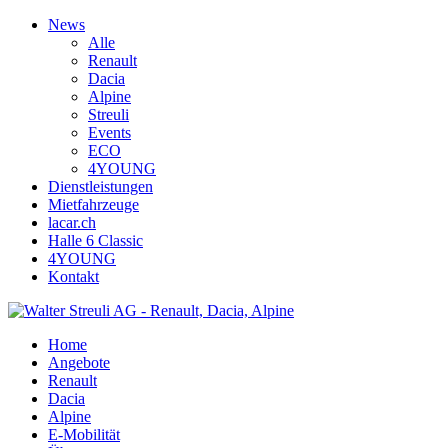
News
Alle
Renault
Dacia
Alpine
Streuli
Events
ECO
4YOUNG
Dienstleistungen
Mietfahrzeuge
lacar.ch
Halle 6 Classic
4YOUNG
Kontakt
Home
Angebote
Renault
Dacia
Alpine
E-Mobilität