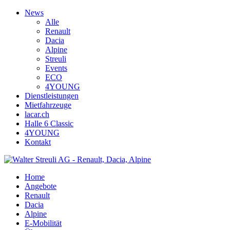
News
Alle
Renault
Dacia
Alpine
Streuli
Events
ECO
4YOUNG
Dienstleistungen
Mietfahrzeuge
lacar.ch
Halle 6 Classic
4YOUNG
Kontakt
Home
Angebote
Renault
Dacia
Alpine
E-Mobilität