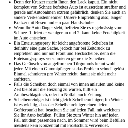
Denn der Kratzer macht Ihnen den Lack kaputt. Ein nicht
komplett von Schnee befreites Auto ist ausserdem strafbar und
gerade auf Autobahnen extrem gefährlich, denken Sie auch an
andere Verkehrsteilnehmer. Unsere Empfehlung also; langer
Kratzer mit Besen und ein paar Handschuhe.
Wenn Ihr Auto länger steht, befreien Sie es regelmässig vom
Schnee. 1. friert er weniger an und 2. kann keine Feuchtigkeit
im Auto entstehen.
Ein Enteisungsspray für leicht angefrorene Scheiben ist
definitiv eine gute Sache, jedoch nur bei Zeitdruck zu
empfehlen und nur auf Front und Heckscheibe, denn die
Enteisungssprays verschmieren gerne die Scheiben.
Das Geräusch von angefrorenen Türgummis kennt wohl
jeder. Mit einem Gummipfleger ist das Problem schnell gelöst.
Einmal schmieren pro Winter reicht, damit sie nicht mehr
anfrieren.
Falls die Scheiben doch einmal von innen anlaufen und keine
Zeit bleibt auf die Heizung zu warten, hilft ein
Antibeschlagstuch, oder im Notfall auch Zeitung.
Scheibenreiniger ist nicht gleich Scheibenreiniger; Im Winter
ist es wichtig, dass der Scheibenreiniger einen tiefen
Gefrierpunkt hat, beachten Sie auf jeden Fall, mit welchem
Sie Ihr Auto befüllen. Füllen Sie zum Winter hin auf jeden
Fall mit dem passenden nach, im Sommer wird beim Befüllen
meistens kein Konzentrat mit Frostschutz verwendet.