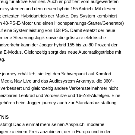
zeug für aktive Familien. Auch er profitiert vom aufgewerteten
tenzsystemen und dem neuen hybrid 155 Antrieb. Mit diesem
fizientesten Hybridantrieb der Marke. Das System kombiniert
en 48-PS-E-Motor und einen Hochspannungs-Starter/Generator)
uf eine Systemleistung von 158 PS. Damit ersetzt der neue
timierte Steuerungslogik sowie die grössere elektrische
tadtverkehr kann der Jogger hybrid 155 bis zu 80 Prozent der
s im E-Modus. Gleichzeitig sorgt das neue Automatikgetriebe mit
ag.
 journey erhältlich, sie legt den Schwerpunkt auf Komfort.
e Media Nav Live und das Audiosystem Arkamys, die 360°-
 verbessert und gleichzeitig andere Verkehrsteilnehmer nicht
heizbares Lenkrad und Vordersitze und 16-Zoll-Alufelgen. Eine
gehören beim Jogger journey auch zur Standardausstattung.
TNIS
tätigt Dacia einmal mehr seinen Anspruch, moderne
ngen zu einem Preis anzubieten, der in Europa und in der