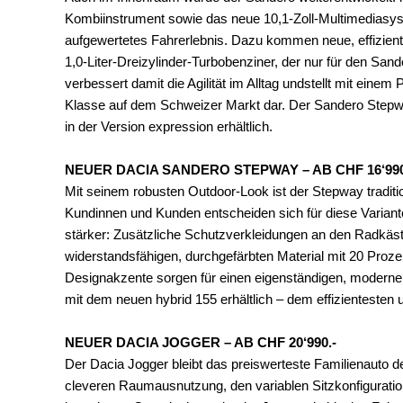
Kombiinstrument sowie das neue 10,1-Zoll-Multimediasyst
aufgewertetes Fahrerlebnis. Dazu kommen neue, effizient
1,0-Liter-Dreizylinder-Turbobenziner, der nur für den Sande
verbessert damit die Agilität im Alltag undstellt mit eine
Klasse auf dem Schweizer Markt dar. Der Sandero Stepw
in der Version expression erhältlich.
NEUER DACIA SANDERO STEPWAY – AB CHF 16‘990
Mit seinem robusten Outdoor-Look ist der Stepway traditio
Kundinnen und Kunden entscheiden sich für diese Variant
stärker: Zusätzliche Schutzverkleidungen an den Radkäs
widerstandsfähigen, durchgefärbten Material mit 20 Proz
Designakzente sorgen für einen eigenständigen, moderne
mit dem neuen hybrid 155 erhältlich – dem effizientesten
NEUER DACIA JOGGER – AB CHF 20‘990.-
Der Dacia Jogger bleibt das preiswerteste Familienauto de
cleveren Raumausnutzung, den variablen Sitzkonfigurati