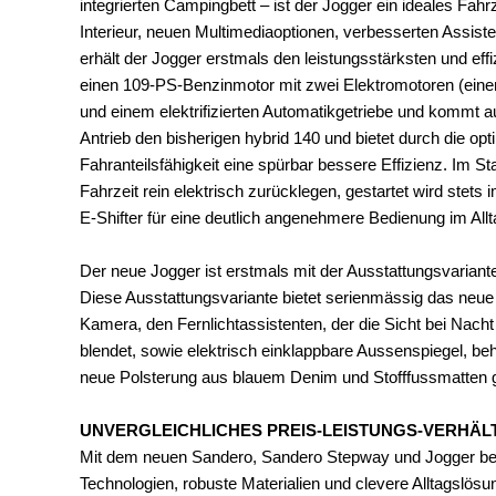
integrierten Campingbett – ist der Jogger ein ideales Fahr
Interieur, neuen Multimediaoptionen, verbesserten Assis
erhält der Jogger erstmals den leistungsstärksten und ef
einen 109-PS-Benzinmotor mit zwei Elektromotoren (ein
und einem elektrifizierten Automatikgetriebe und kommt a
Antrieb den bisherigen hybrid 140 und bietet durch die op
Fahranteilsfähigkeit eine spürbar bessere Effizienz. Im S
Fahrzeit rein elektrisch zurücklegen, gestartet wird stet
E-Shifter für eine deutlich angenehmere Bedienung im Allt
Der neue Jogger ist erstmals mit der Ausstattungsvariante
Diese Ausstattungsvariante bietet serienmässig das neu
Kamera, den Fernlichtassistenten, der die Sicht bei Nacht
blendet, sowie elektrisch einklappbare Aussenspiegel, be
neue Polsterung aus blauem Denim und Stofffussmatten 
UNVERGLEICHLICHES PREIS-LEISTUNGS-VERHÄL
Mit dem neuen Sandero, Sandero Stepway und Jogger bes
Technologien, robuste Materialien und clevere Alltagslösu