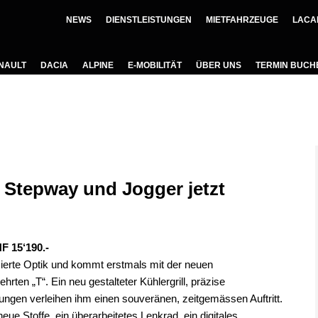
NEWS
DIENSTLEISTUNGEN
MIETFAHRZEUGE
LACA
NAULT
DACIA
ALPINE
E-MOBILITÄT
ÜBER UNS
TERMIN BUCH
 Stepway und Jogger jetzt
15‘190.-
ierte Optik und kommt erstmals mit der neuen
ten „T“. Ein neu gestalteter Kühlergrill, präzise
ngen verleihen ihm einen souveränen, zeitgemässen Auftritt.
e Stoffe, ein überarbeitetes Lenkrad, ein digitales