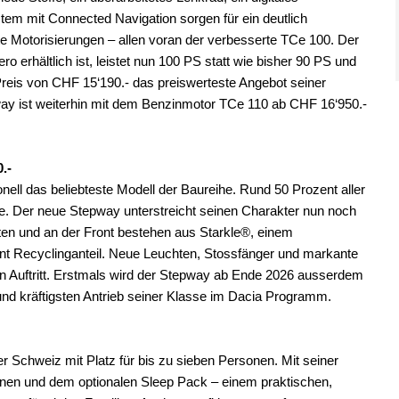
em mit Connected Navigation sorgen für ein deutlich
e Motorisierungen – allen voran der verbesserte TCe 100. Der
ro erhältlich ist, leistet nun 100 PS statt wie bisher 90 PS und
m Preis von CHF 15‘190.- das preiswerteste Angebot seiner
ay ist weiterhin mit dem Benzinmotor TCe 110 ab CHF 16‘950.-
.-
nell das beliebteste Modell der Baureihe. Rund 50 Prozent aller
e. Der neue Stepway unterstreicht seinen Charakter nun noch
ten und an der Front bestehen aus Starkle®, einem
ent Recyclinganteil. Neue Leuchten, Stossfänger und markante
n Auftritt. Erstmals wird der Stepway ab Ende 2026 ausserdem
 und kräftigsten Antrieb seiner Klasse im Dacia Programm.
r Schweiz mit Platz für bis zu sieben Personen. Mit seiner
onen und dem optionalen Sleep Pack – einem praktischen,