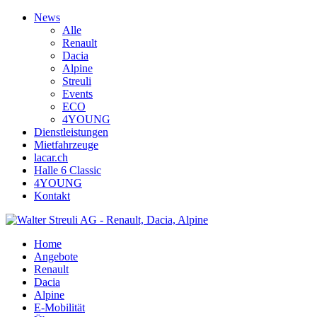
News
Alle
Renault
Dacia
Alpine
Streuli
Events
ECO
4YOUNG
Dienstleistungen
Mietfahrzeuge
lacar.ch
Halle 6 Classic
4YOUNG
Kontakt
Home
Angebote
Renault
Dacia
Alpine
E-Mobilität