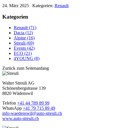
24. März 2025
Kategorien:
Renault
Kategorien
Renault (71)
Dacia (12)
Alpine (16)
Streuli (69)
Events (42)
ECO (21)
4YOUNG (8)
Zurück zum Seitenanfang
Walter Streuli AG
Schönenbergstrasse 139
8820 Wädenswil
Telefon
+41 44 789 89 99
WhatsApp
+41 79 715 89 49
info-waedenswil@auto-streuli.ch
www.auto-streuli.ch