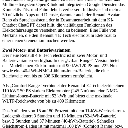
Multimediasystem OpenR link mit integrierten Google Diensten das
Konnektivitäts- und Fahrerlebnis verbessert. Inklusive sind mehr als
50 nützliche Apps und Dienste, darunter auch der Renault Avatar
Reno als Sprachassistent, der in Zusammenarbeit mit dem KI-
Chatbot ChatGPT dabei hilft, die vielfältigen Funktionen des
Elektrofahrzeugs zu verstehen und zu bedienen. Eine Fülle von
Merkmalen, die den Renault 4 E-Tech electric zum Elektroauto
einer neuen Generation machen werden.
Zwei Motor- und Batterievarianten
Der neue Renault 4 E-Tech electric ist in zwei Motor- und
Batterievarianten verfügbar. In der „Urban Range“-Version bietet
das Modell einen Elektromotor mit 90 kW/120 PS und 225 Nm
sowie eine 40-kWh-NMC-Lithium-Ionen-Batterie, die eine
Reichweite von bis zu 308 Kilometern ermöglicht.
Als „Comfort Range“ verbindet der Renault 4 E-Tech electric einen
110 kW/150 PS starken Elektromotor (245 Nm) und eine NMC-
Lithium-Ionen-Batterie mit 52 kWh und bietet eine maximale
WLTP-Reichweite von bis zu 409 Kilometern.
Das Aufladen von 15 auf 80 Prozent mit dem 11-kW-Wechselstrom-
Ladegerät dauert 3 Stunden und 13 Minuten (52-kWh-Batterie)
bzw. 2 Stunden und 37 Minuten (40-kWh-Batterie). Schnelles
Gleichstrom-Laden ist mit maximal 100 kW (Comfort Range) bzw.