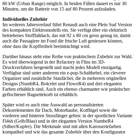
80 kW (Urban Range) möglich. In beiden Fällen dauert es nur 30
Minuten, um die Batterie von 15 auf 80 Prozent aufzuladen.
Individuelles Zubehör
Im weiteren Jahresverlauf führt Renault auch eine Plein Sud Version
des kompakten Elektromodells ein. Sie verfügt über ein elektrisch
betriebenes Stofffaltdach, das mit 92 x 80 cm gross genug ist, damit
auch die Passagiere im Fond die frische Luft geniessen können,
ohne dass die Kopffreiheit beeinträchtigt wird.
Darüber hinaus steht eine Reihe von praktischem Zubehör zur Wahl.
Es wird überwiegend in der Refactory in Flins im 3D-
Druckverfahren hergestellt und macht jedes Modell einzigartig.
Verfügbar sind unter anderem ein e-pop-Schalthebel, ein cleverer
Organizer und zusätzliche Staufächer, die in mehreren originellen
Designs (NumbR4, Br4celet und FloweR4) und drei eleganten
Farben erhältlich sind. Auch ein ebenso charmanter wie praktischer
geflochtener Baguettekorb ist erhältlich.
Später wird es auch eine Auswahl an personalisierten
Dekorelementen für Dach, Motorhaube, Kotflügel sowie die
vorderen und hinteren Stossfänger geben: in der sportlichen Variante
Fl4sh (Gelb/Blau) und in der eleganten Version NumbeR4
(Silber/Kupfer). Die Merkmale sind mit allen Karosseriefarben
kompatibel und wie das gesamte Zubehör über den Konfigurator