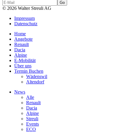
© 2026 Walter Streuli AG
Impressum
Datenschutz
Home
Angebote
Renault
Dacia
Alpine
E-Mobilität
Über uns
Termin Buchen
Wädenswil
Altendorf
News
Alle
Renault
Dacia
Alpine
Streuli
Events
ECO