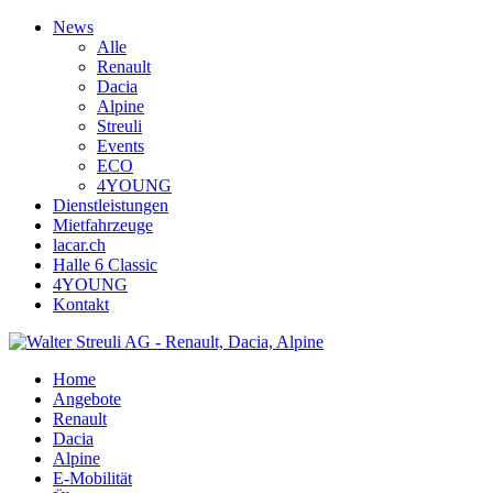
News
Alle
Renault
Dacia
Alpine
Streuli
Events
ECO
4YOUNG
Dienstleistungen
Mietfahrzeuge
lacar.ch
Halle 6 Classic
4YOUNG
Kontakt
Home
Angebote
Renault
Dacia
Alpine
E-Mobilität