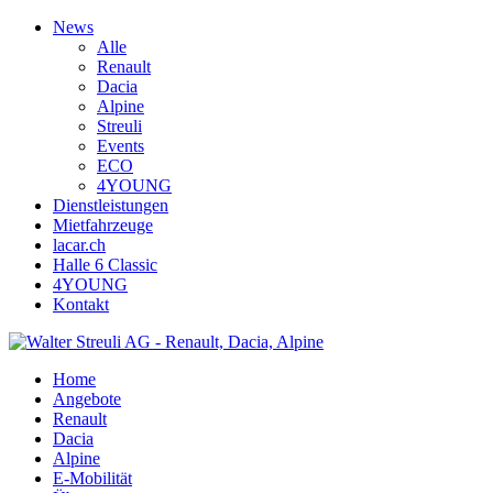
News
Alle
Renault
Dacia
Alpine
Streuli
Events
ECO
4YOUNG
Dienstleistungen
Mietfahrzeuge
lacar.ch
Halle 6 Classic
4YOUNG
Kontakt
Home
Angebote
Renault
Dacia
Alpine
E-Mobilität