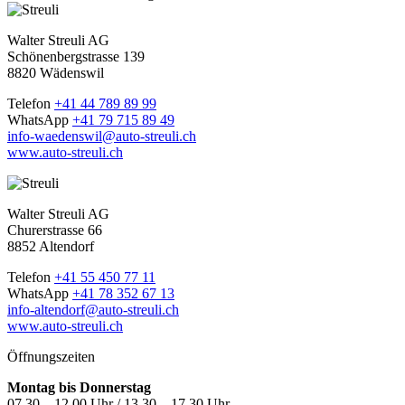
Walter Streuli AG
Schönenbergstrasse 139
8820 Wädenswil
Telefon
+41 44 789 89 99
WhatsApp
+41 79 715 89 49
info-waedenswil@auto-streuli.ch
www.auto-streuli.ch
Walter Streuli AG
Churerstrasse 66
8852 Altendorf
Telefon
+41 55 450 77 11
WhatsApp
+41 78 352 67 13
info-altendorf@auto-streuli.ch
www.auto-streuli.ch
Öffnungszeiten
Montag bis Donnerstag
07.30 – 12.00 Uhr / 13.30 – 17.30 Uhr