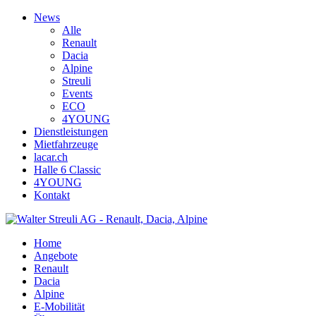
News
Alle
Renault
Dacia
Alpine
Streuli
Events
ECO
4YOUNG
Dienstleistungen
Mietfahrzeuge
lacar.ch
Halle 6 Classic
4YOUNG
Kontakt
Home
Angebote
Renault
Dacia
Alpine
E-Mobilität