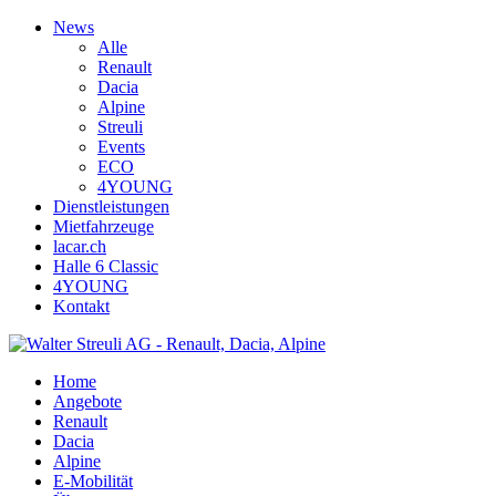
News
Alle
Renault
Dacia
Alpine
Streuli
Events
ECO
4YOUNG
Dienstleistungen
Mietfahrzeuge
lacar.ch
Halle 6 Classic
4YOUNG
Kontakt
Home
Angebote
Renault
Dacia
Alpine
E-Mobilität