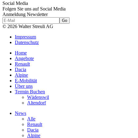
Social Media
Folgen Sie uns auf Social Media
Anmeldung Newsletter
© 2026 Walter Streuli AG
Impressum
Datenschutz
Home
Angebote
Renault
Dacia
Alpine
E-Mobilität
Über uns
Termin Buchen
Wädenswil
Altendorf
News
Alle
Renault
Dacia
Alpine