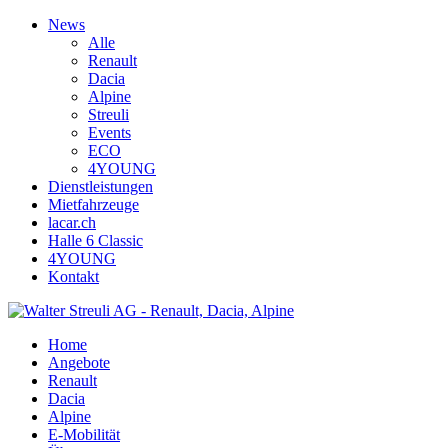
News
Alle
Renault
Dacia
Alpine
Streuli
Events
ECO
4YOUNG
Dienstleistungen
Mietfahrzeuge
lacar.ch
Halle 6 Classic
4YOUNG
Kontakt
Home
Angebote
Renault
Dacia
Alpine
E-Mobilität