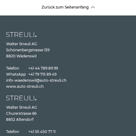
Zurück zum Seitenanfang
Walter Streuli AG
Schönenbergstrasse 139
8820 Wädenswil
Telefon
+41 44 789 89 99
WhatsApp
+41 79 715 89 49
info-waedenswil@auto-streuli.ch
www.auto-streuli.ch
Walter Streuli AG
Churerstrasse 66
8852 Altendorf
Telefon
+41 55 450 77 11