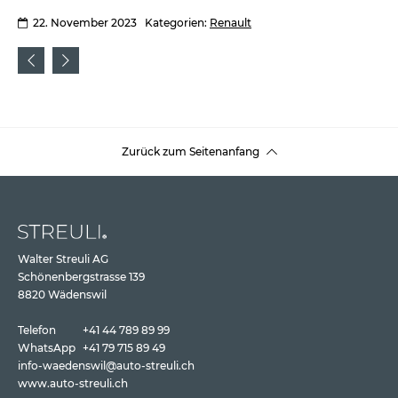
22. November 2023
Kategorien:
Renault
Zurück zum Seitenanfang
Walter Streuli AG
Schönenbergstrasse 139
8820 Wädenswil
Telefon
+41 44 789 89 99
WhatsApp
+41 79 715 89 49
info-waedenswil@auto-streuli.ch
www.auto-streuli.ch