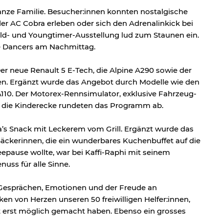
ganze Familie. Besucher:innen konnten nostalgische
er AC Cobra erleben oder sich den Adrenalinkick bei
Old- und Youngtimer-Ausstellung lud zum Staunen ein.
se Dancers am Nachmittag.
 neue Renault 5 E-Tech, die Alpine A290 sowie der
en. Ergänzt wurde das Angebot durch Modelle wie den
 A110. Der Motorex-Rennsimulator, exklusive Fahrzeug-
 die Kinderecke rundeten das Programm ab.
a’s Snack mit Leckerem vom Grill. Ergänzt wurde das
äckerinnen, die ein wunderbares Kuchenbuffet auf die
eepause wollte, war bei Kaffi-Raphi mit seinem
uss für alle Sinne.
 Gesprächen, Emotionen und der Freude an
n von Herzen unseren 50 freiwilligen Helfer:innen,
t erst möglich gemacht haben. Ebenso ein grosses