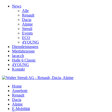
News
Alle
Renault
Dacia
Alpine
Streuli
Events
ECO
4YOUNG
Dienstleistungen
Mietfahrzeuge
lacar.ch
Halle 6 Classic
4YOUNG
Kontakt
Home
Angebote
Renault
Dacia
Alpine
E-Mobilität