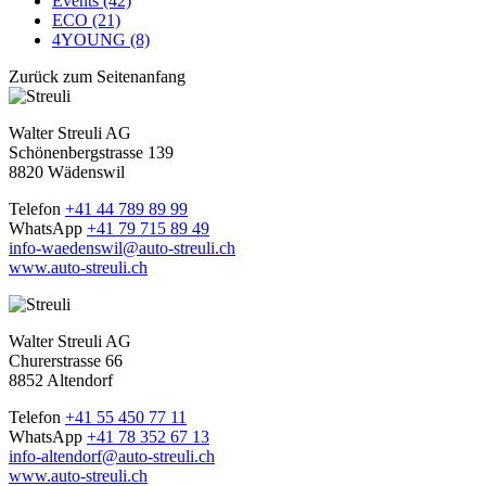
Events (42)
ECO (21)
4YOUNG (8)
Zurück zum Seitenanfang
Walter Streuli AG
Schönenbergstrasse 139
8820 Wädenswil
Telefon
+41 44 789 89 99
WhatsApp
+41 79 715 89 49
info-waedenswil@auto-streuli.ch
www.auto-streuli.ch
Walter Streuli AG
Churerstrasse 66
8852 Altendorf
Telefon
+41 55 450 77 11
WhatsApp
+41 78 352 67 13
info-altendorf@auto-streuli.ch
www.auto-streuli.ch