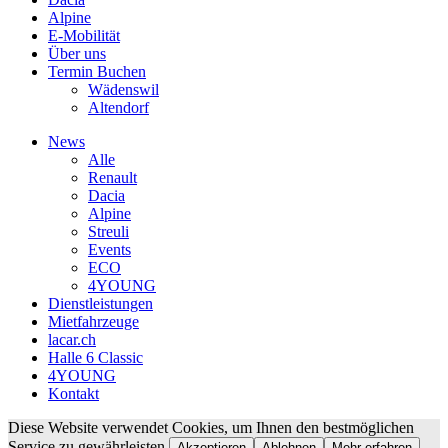
Alpine
E-Mobilität
Über uns
Termin Buchen
Wädenswil
Altendorf
News
Alle
Renault
Dacia
Alpine
Streuli
Events
ECO
4YOUNG
Dienstleistungen
Mietfahrzeuge
lacar.ch
Halle 6 Classic
4YOUNG
Kontakt
Diese Website verwendet Cookies, um Ihnen den bestmöglichen
Service zu gewährleisten.
Akzeptieren
Ablehnen
Mehr erfahren