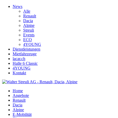
News
Alle
Renault
Dacia
Alpine
Streuli
Events
ECO
4YOUNG
Dienstleistungen
Mietfahrzeuge
lacar.ch
Halle 6 Classic
4YOUNG
Kontakt
Home
Angebote
Renault
Dacia
Alpine
E-Mobilität