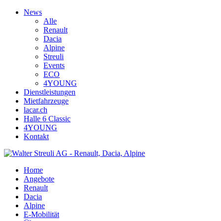
News
Alle
Renault
Dacia
Alpine
Streuli
Events
ECO
4YOUNG
Dienstleistungen
Mietfahrzeuge
lacar.ch
Halle 6 Classic
4YOUNG
Kontakt
Home
Angebote
Renault
Dacia
Alpine
E-Mobilität