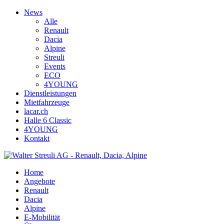
News
Alle
Renault
Dacia
Alpine
Streuli
Events
ECO
4YOUNG
Dienstleistungen
Mietfahrzeuge
lacar.ch
Halle 6 Classic
4YOUNG
Kontakt
Home
Angebote
Renault
Dacia
Alpine
E-Mobilität