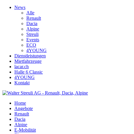
News
Alle
Renault
Dacia
Alpine
Streuli
Events
ECO
4YOUNG
Dienstleistungen
Mietfahrzeuge
lacar.ch
Halle 6 Classic
4YOUNG
Kontakt
Home
Angebote
Renault
Dacia
Alpine
E-Mobilität