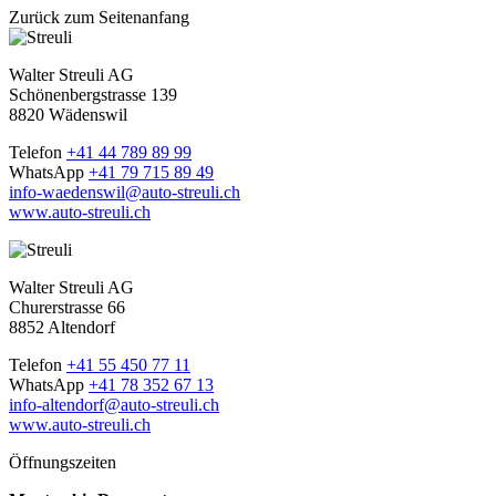
Zurück zum Seitenanfang
Walter Streuli AG
Schönenbergstrasse 139
8820 Wädenswil
Telefon
+41 44 789 89 99
WhatsApp
+41 79 715 89 49
info-waedenswil@auto-streuli.ch
www.auto-streuli.ch
Walter Streuli AG
Churerstrasse 66
8852 Altendorf
Telefon
+41 55 450 77 11
WhatsApp
+41 78 352 67 13
info-altendorf@auto-streuli.ch
www.auto-streuli.ch
Öffnungszeiten