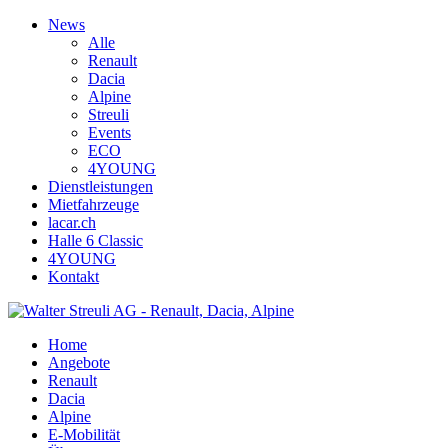
News
Alle
Renault
Dacia
Alpine
Streuli
Events
ECO
4YOUNG
Dienstleistungen
Mietfahrzeuge
lacar.ch
Halle 6 Classic
4YOUNG
Kontakt
Home
Angebote
Renault
Dacia
Alpine
E-Mobilität