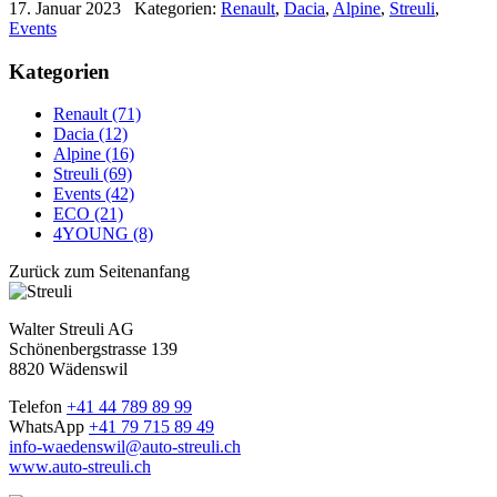
17. Januar 2023
Kategorien:
Renault
,
Dacia
,
Alpine
,
Streuli
,
Events
Kategorien
Renault (71)
Dacia (12)
Alpine (16)
Streuli (69)
Events (42)
ECO (21)
4YOUNG (8)
Zurück zum Seitenanfang
Walter Streuli AG
Schönenbergstrasse 139
8820 Wädenswil
Telefon
+41 44 789 89 99
WhatsApp
+41 79 715 89 49
info-waedenswil@auto-streuli.ch
www.auto-streuli.ch