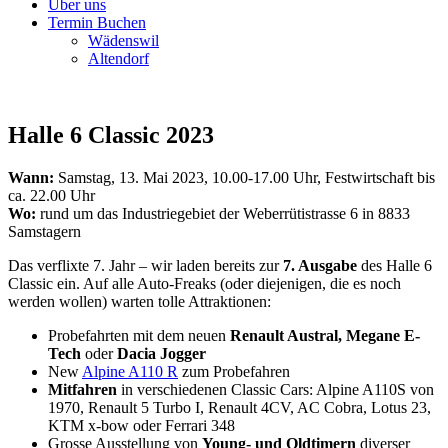
Über uns
Termin Buchen
Wädenswil
Altendorf
Halle 6 Classic 2023
Wann:
Samstag, 13. Mai 2023, 10.00-17.00 Uhr, Festwirtschaft bis
ca. 22.00 Uhr
Wo:
rund um das Industriegebiet der Weberrütistrasse 6 in 8833
Samstagern
Das verflixte 7. Jahr – wir laden bereits zur
7. Ausgabe
des Halle 6
Classic ein. Auf alle Auto-Freaks (oder diejenigen, die es noch
werden wollen) warten tolle Attraktionen:
Probefahrten mit dem neuen
Renault Austral, Megane E-
Tech
oder
Dacia
Jogger
New
Alpine A110 R
zum Probefahren
Mitfahren
in verschiedenen Classic Cars: Alpine A110S von
1970, Renault 5 Turbo I, Renault 4CV, AC Cobra, Lotus 23,
KTM x-bow oder Ferrari 348
Grosse Ausstellung von
Young- und Oldtimern
diverser