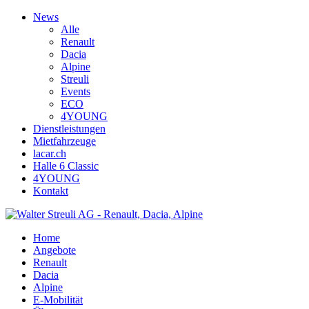
News
Alle
Renault
Dacia
Alpine
Streuli
Events
ECO
4YOUNG
Dienstleistungen
Mietfahrzeuge
lacar.ch
Halle 6 Classic
4YOUNG
Kontakt
Home
Angebote
Renault
Dacia
Alpine
E-Mobilität