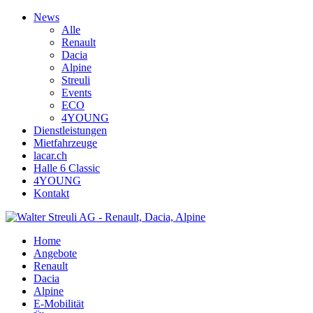
News
Alle
Renault
Dacia
Alpine
Streuli
Events
ECO
4YOUNG
Dienstleistungen
Mietfahrzeuge
lacar.ch
Halle 6 Classic
4YOUNG
Kontakt
Home
Angebote
Renault
Dacia
Alpine
E-Mobilität